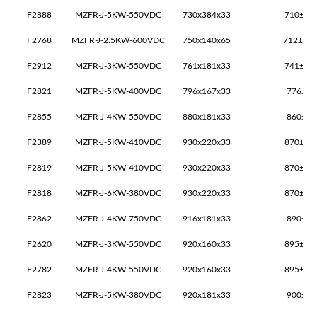
F2888
MZFR-J-5KW-550VDC
730x384x33
710±2x
F2768
MZFR-J-2.5KW-600VDC
750x140x65
712±1x3
F2912
MZFR-J-3KW-550VDC
761x181x33
741±2x
F2821
MZFR-J-5KW-400VDC
796x167x33
776±2x
F2855
MZFR-J-4KW-550VDC
880x181x33
860±1x
F2389
MZFR-J-5KW-410VDC
930x220x33
870±2x
F2819
MZFR-J-5KW-410VDC
930x220x33
870±2x
F2818
MZFR-J-6KW-380VDC
930x220x33
870±2x
F2862
MZFR-J-4KW-750VDC
916x181x33
890±1x
F2620
MZFR-J-3KW-550VDC
920x160x33
895±1x
F2782
MZFR-J-4KW-550VDC
920x160x33
895±1x
F2823
MZFR-J-5KW-380VDC
920x181x33
900±1x