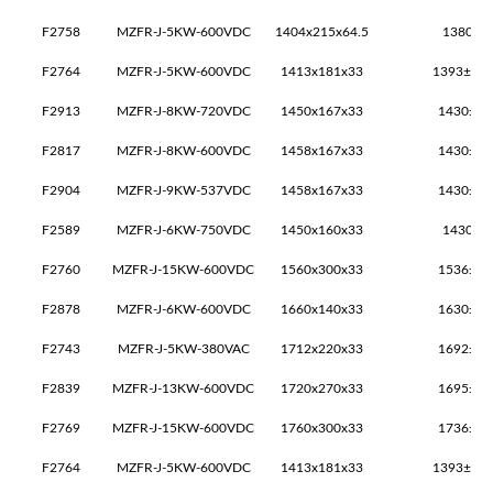
F2758
MZFR-J-5KW-600VDC
1404x215x64.5
1380±2
F2764
MZFR-J-5KW-600VDC
1413x181x33
1393±2x1
F2913
MZFR-J-8KW-720VDC
1450x167x33
1430±2x
F2817
MZFR-J-8KW-600VDC
1458x167x33
1430±2x
F2904
MZFR-J-9KW-537VDC
1458x167x33
1430±2x
F2589
MZFR-J-6KW-750VDC
1450x160x33
1430±2
F2760
MZFR-J-15KW-600VDC
1560x300x33
1536±2x
F2878
MZFR-J-6KW-600VDC
1660x140x33
1630±2x
F2743
MZFR-J-5KW-380VAC
1712x220x33
1692±2x
F2839
MZFR-J-13KW-600VDC
1720x270x33
1695±2x
F2769
MZFR-J-15KW-600VDC
1760x300x33
1736±2x
F2764
MZFR-J-5KW-600VDC
1413x181x33
1393±2x1