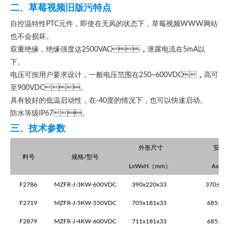
二、草莓视频旧版污特点
自控温特性
PTC元件，即使在无风的状态下，草莓视频WWW网站
也不会损坏
。
双重绝缘，绝缘强度达
2500VAC，泄露电流在5mA以
下
。
电压可按用户要求设计，一般电压范围在
250~600VDC，高可
至900VDC
。
具有较好的低温启动性，在
-40度的情况下，也可以快速启动
。
防水等级
IP67
。
三、技术参数
外形尺寸
安装
料号
规格
/
型号
LxWxH
（
mm
）
AxB
（
F2786
MZFR-J-3KW-600VDC
390x220x33
370±1x
F2719
MZFR-J-5KW-550VDC
705x181x33
685±1x
F2879
MZFR-J-4KW-600VDC
711x181x33
685±2x