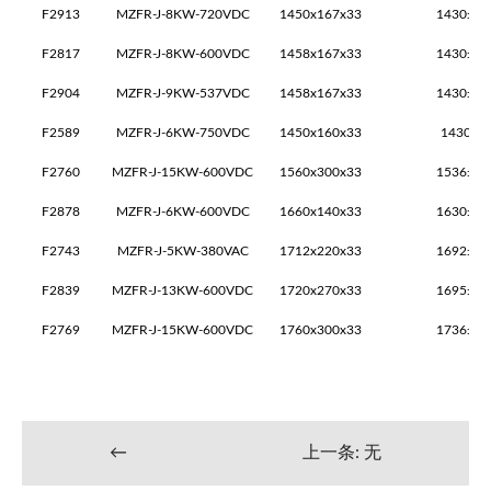
F2913
MZFR-J-8KW-720VDC
1450x167x33
1430±2x
F2817
MZFR-J-8KW-600VDC
1458x167x33
1430±2x
F2904
MZFR-J-9KW-537VDC
1458x167x33
1430±2x
F2589
MZFR-J-6KW-750VDC
1450x160x33
1430±2
F2760
MZFR-J-15KW-600VDC
1560x300x33
1536±2x
F2878
MZFR-J-6KW-600VDC
1660x140x33
1630±2x
F2743
MZFR-J-5KW-380VAC
1712x220x33
1692±2x
F2839
MZFR-J-13KW-600VDC
1720x270x33
1695±2x
F2769
MZFR-J-15KW-600VDC
1760x300x33
1736±2x
←
上一条: 无