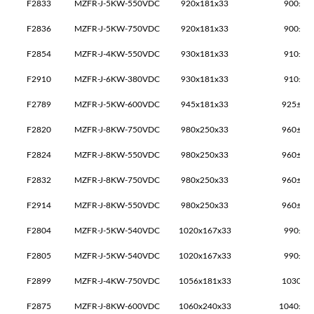
F2833
MZFR-J-5KW-550VDC
920x181x33
900±1x
F2836
MZFR-J-5KW-750VDC
920x181x33
900±1x
F2854
MZFR-J-4KW-550VDC
930x181x33
910±1x
F2910
MZFR-J-6KW-380VDC
930x181x33
910±1x
F2789
MZFR-J-5KW-600VDC
945x181x33
925±2x
F2820
MZFR-J-8KW-750VDC
980x250x33
960±2x
F2824
MZFR-J-8KW-550VDC
980x250x33
960±2x
F2832
MZFR-J-8KW-750VDC
980x250x33
960±2x
F2914
MZFR-J-8KW-550VDC
980x250x33
960±2x
F2804
MZFR-J-5KW-540VDC
1020x167x33
990±1x
F2805
MZFR-J-5KW-540VDC
1020x167x33
990±1x
F2899
MZFR-J-4KW-750VDC
1056x181x33
1030±2
F2875
MZFR-J-8KW-600VDC
1060x240x33
1040±2x